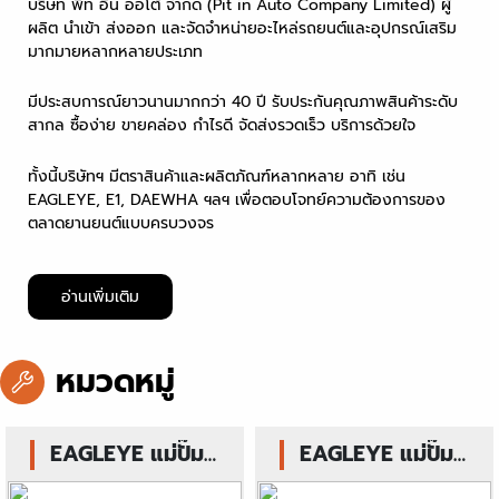
บริษัท พิท อิน ออโต้ จำกัด (Pit in Auto Company Limited) ผู้
ผลิต นำเข้า
ส่งออก
และจัดจำหน่ายอะไหล่รถยนต์
และอุปกรณ์เสริม
มากมาย
หลากหลายประเภท
มีประสบการณ์ยาวนานมากกว่า 40 ปี รับประกันคุณภาพสินค้าระดับ
สากล ซื้อง่าย ขายคล่อง กำไรดี จัดส่งรวดเร็ว บริการด้วยใจ
ทั้งนี้บริษัทฯ มีตราสินค้าและ
ผลิตภัณฑ์
หลากหลาย อาทิ เช่น
EAGLEYE, E1, DAEWHA ฯลฯ เพื่อตอบโจทย์ความต้องการของ
ตลาดยานยนต์แบบครบวงจร
อ่านเพิ่มเติม
หมวดหมู่
EAGLEYE แม่ปั๊ม
EAGLEYE แม่ปั๊ม
เบรกกล่องฟ้า
คลัทช์ล่างกล่องฟ้า