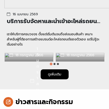
16 เมษายน 2569
บริการรับจัดหาและนำเข้าอะไหล่รถยนต์
ภายใต้แบรนด์ของคุณ
เราให้บริการครบวงจร ตั้งแต่เริ่มต้นจนถึงส่งมอบสินค้า เหมาะ
สำหรับผู้ที่ต้องการสร้างแบรนด์อะไหล่รถยนต์ของตัวเอง แต่ไม่รู้จะ
เริ่มอย่างไร
1
3
18 กรกฏาคม 2566
18 กรกฏาคม 2566
Why do we use it?
ม
vatque dolore
ก
ร
ดูเพิ่มเติม
า
ค
ม
2
ข่าวสารและกิจกรรม
5
6