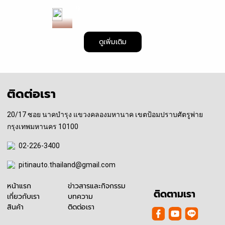
9
ใ
ห
ดูเพิ่มเติม
ม่
!
K
A
ติดต่อเรา
I
Z
20/17 ซอย นาคบำรุง แขวงคลองมหานาค เขตป้อมปราบศัตรูพ่าย
E
กรุงเทพมหานคร 10100
N
เ
02-226-3400
พ
pitinauto.thailand@gmail.com
ล
า
หน้าแรก
ข่าวสารและกิจกรรม
เ
ติดตามเรา
เกี่ยวกับเรา
บทความ
ส้
สินค้า
ติดต่อเรา
น